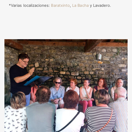
*Varias localizaciones:
Baratxinto
,
La Bacha
y Lavadero.