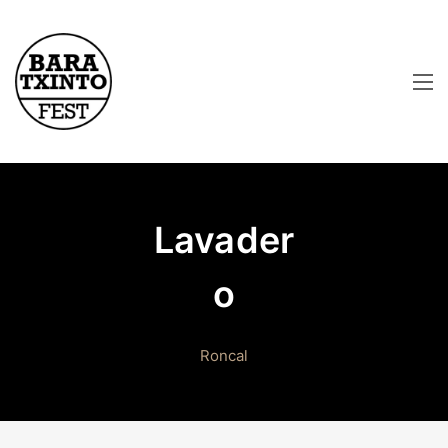
Lavader
o
Roncal