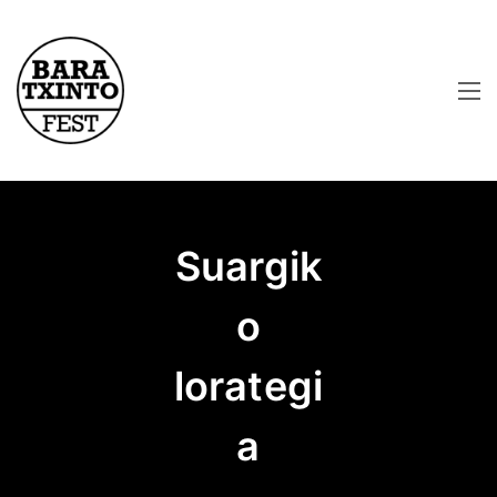
Suargik
o
lorategi
a