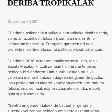
DERIBA TROPIKALAK
Güarimba – 2024
Güarimba psikodelia tropikal elektronikoko ekaitz bat da,
soinu amazonikoan (
chicha
), cumbian eta erritmo
latinoetan inspiratua. Etengabe garatzen ari den
proiektua, erritmo eta soinu psikotropikoak aztertzen.
Guarimba 2016. urtearen amaieran sortu zen, Iosu
Zapata Mexikotik itzuli zenean han hiru urte baino
gehiago bizi ondoren. Han aurkitu zituen musika
tropikala eta haren atzean dagoen mugimendu guztia.
Iosu proiektuaren alderdi kontzeptualaren arduraduna
(ekoizpena, soinuak esploratzea, elektronika, etab.),
gitarra eta ahotsa da.
“Sentitzen genuen taldekide bat behar genuela,
zuzenekoei zapore gehiago eman eta eszenatokian