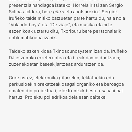
presentzia handiagoa izateko. Horrela iritsi zen Sergio
Salinas taldera, bere
güiro
eta ahotsarekin.” Sergiok
Iruñeko talde mitiko batzuetan parte hartu du, hala nola
“Volando boys” eta “De viaje”, eta musika eta arte
eszenikoak uztartu ditu, Txoriburu bere pertsonaiarik
enblematikoena izanik.
Taldeko azken kidea Txinosoundsystem izan da, Iruñeko
DJ eszenako erreferentea eta break dance dantzaria;
zuzenekoetan baseak jartzeaz arduratzen da.
Gure ustez, elektronika gitarrekin, teklatuekin edo
perkusioekin orekatzeak osagai organiko eta beroagoa
ematen dio proiektuari, elektronikak beste esanahi bat
hartuz. Proiektu poliedrikoa dela esan daiteke.